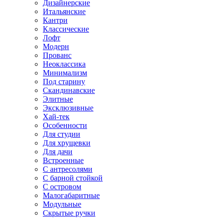
Дизайнерские
Итальянские
Кантри
Классические
Лофт
Модерн
Прованс
Неоклассика
Минимализм
Под старину
Скандинавские
Элитные
Эксклюзивные
Хай-тек
Особенности
Для студии
Для хрущевки
Для дачи
Встроенные
С антресолями
С барной стойкой
С островом
Малогабаритные
Модульные
Скрытые ручки