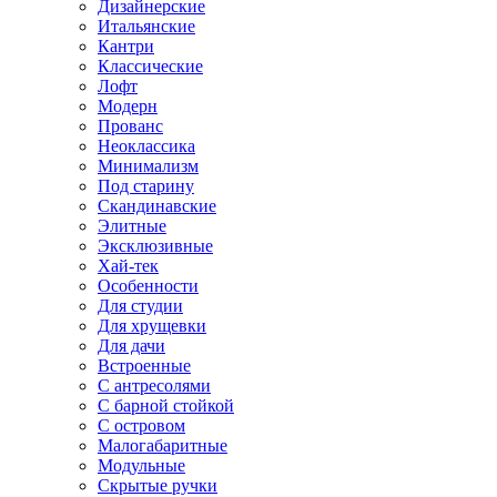
Дизайнерские
Итальянские
Кантри
Классические
Лофт
Модерн
Прованс
Неоклассика
Минимализм
Под старину
Скандинавские
Элитные
Эксклюзивные
Хай-тек
Особенности
Для студии
Для хрущевки
Для дачи
Встроенные
С антресолями
С барной стойкой
С островом
Малогабаритные
Модульные
Скрытые ручки