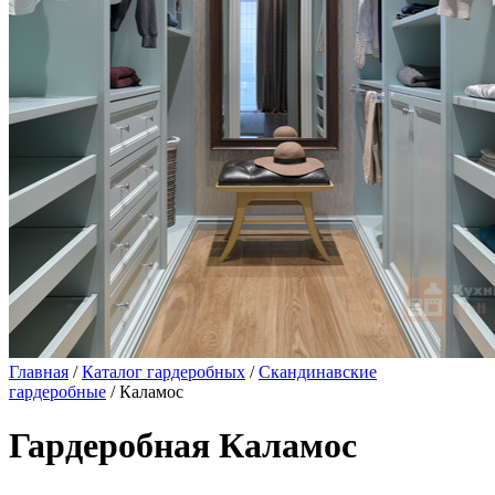
Главная
/
Каталог гардеробных
/
Скандинавские
гардеробные
/ Каламос
Гардеробная Каламос