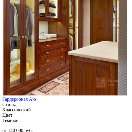
Гардеробная Аю
Стиль:
Классический
Цвет:
Темный
от 140 000 руб.