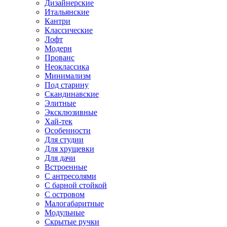
Дизайнерские
Итальянские
Кантри
Классические
Лофт
Модерн
Прованс
Неоклассика
Минимализм
Под старину
Скандинавские
Элитные
Эксклюзивные
Хай-тек
Особенности
Для студии
Для хрущевки
Для дачи
Встроенные
С антресолями
С барной стойкой
С островом
Малогабаритные
Модульные
Скрытые ручки