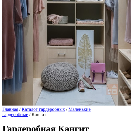
Главная
/
Каталог гардеробных
/
Маленькие
гардеробные
/ Кангит
Гардеробная Кангит