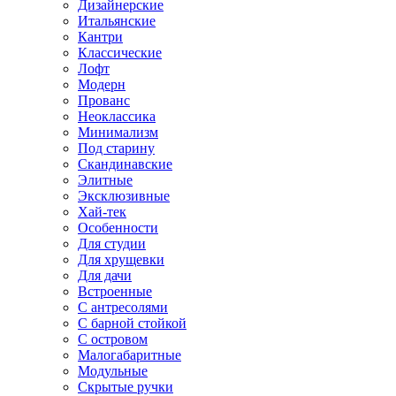
Дизайнерские
Итальянские
Кантри
Классические
Лофт
Модерн
Прованс
Неоклассика
Минимализм
Под старину
Скандинавские
Элитные
Эксклюзивные
Хай-тек
Особенности
Для студии
Для хрущевки
Для дачи
Встроенные
С антресолями
С барной стойкой
С островом
Малогабаритные
Модульные
Скрытые ручки