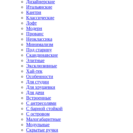
Дизайнерские
Итальянские
Кантри
Классические
Лофт
Модерн
Прованс
Неоклассика
Минимализм
Под старину
Скандинавские
Элитные
Эксклюзивные
Хай-тек
Особенности
Для студии
Для хрущевки
Для дачи
Встроенные
С антресолями
С барной стойкой
С островом
Малогабаритные
Модульные
Скрытые ручки