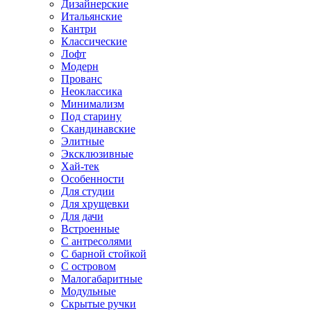
Дизайнерские
Итальянские
Кантри
Классические
Лофт
Модерн
Прованс
Неоклассика
Минимализм
Под старину
Скандинавские
Элитные
Эксклюзивные
Хай-тек
Особенности
Для студии
Для хрущевки
Для дачи
Встроенные
С антресолями
С барной стойкой
С островом
Малогабаритные
Модульные
Скрытые ручки