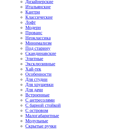
Дизайнерские
Итальянские
Кантри
Классические
Лофт
Модерн
Прованс
Неоклассика
Минимализм
Под старину
Скандинавские
Элитные
Эксклюзивные
Хай-тек
Особенности
Для студии
Для хрущевки
Для дачи
Встроенные
С антресолями
С барной стойкой
С островом
Малогабаритные
Модульные
Скрытые ручки