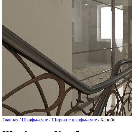
Главная
/
Шкафы-купе
/
Широкие шкафы-купе
/ Кеноби