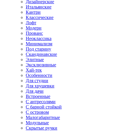
Дизайнерские
Итальянские
Кантри
Классические
Лофт
Модерн
Прованс
Неоклассика
Минимализм
Под старину
Скандинавские
Элитные
Эксклюзивные
Хай-тек
Особенности
Для студии
Для хрущевки
Для дачи
Встроенные
С антресолями
С барной стойкой
С островом
Малогабаритные
Модульные
Скрытые ручки