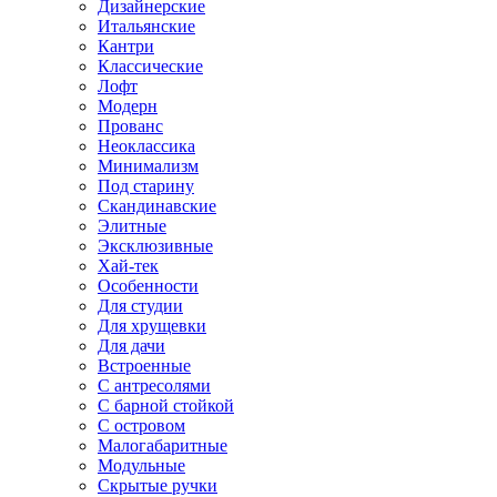
Дизайнерские
Итальянские
Кантри
Классические
Лофт
Модерн
Прованс
Неоклассика
Минимализм
Под старину
Скандинавские
Элитные
Эксклюзивные
Хай-тек
Особенности
Для студии
Для хрущевки
Для дачи
Встроенные
С антресолями
С барной стойкой
С островом
Малогабаритные
Модульные
Скрытые ручки