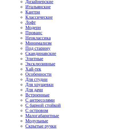
Дизайнерские
Итальянские
Кантри
Классические
Лофт
Модерн
Прованс
Неоклассика
Минимализм
Под старину
Скандинавские
Элитные
Эксклюзивные
Хай-тек
Особенности
Для студии
Для хрущевки
Для дачи
Встроенные
С антресолями
С барной стойкой
С островом
Малогабаритные
Модульные
Скрытые ручки