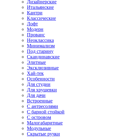
Дизайнерские
Итальянские
Кантри
Классические
Лофт
Модерн
Прованс
Неоклассика
Минимализм
Под старину
Скандинавские
Элитные
Эксклюзивные
Хай-тек
Особенности
Для студии
Для хрущевки
Для дачи
Встроенные
С антресолями
С барной стойкой
С островом
Малогабаритные
Модульные
Скрытые ручки