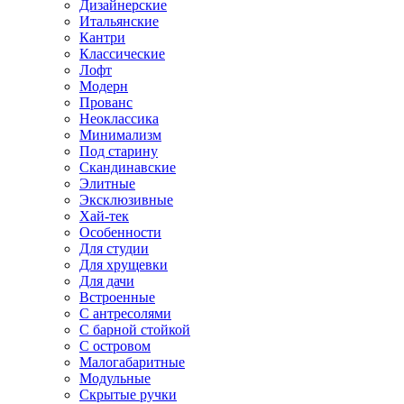
Дизайнерские
Итальянские
Кантри
Классические
Лофт
Модерн
Прованс
Неоклассика
Минимализм
Под старину
Скандинавские
Элитные
Эксклюзивные
Хай-тек
Особенности
Для студии
Для хрущевки
Для дачи
Встроенные
С антресолями
С барной стойкой
С островом
Малогабаритные
Модульные
Скрытые ручки