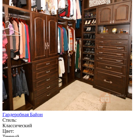
Гардеробная Байон
Стиль:
Классический
Цвет:
Темный