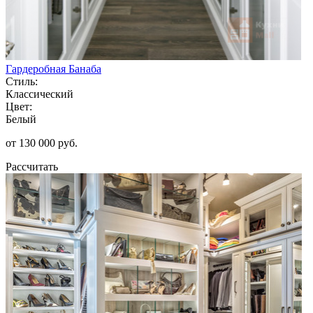
Гардеробная Банаба
Стиль:
Классический
Цвет:
Белый
от 130 000 руб.
Рассчитать