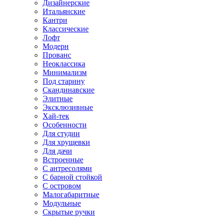
Дизайнерские
Итальянские
Кантри
Классические
Лофт
Модерн
Прованс
Неоклассика
Минимализм
Под старину
Скандинавские
Элитные
Эксклюзивные
Хай-тек
Особенности
Для студии
Для хрущевки
Для дачи
Встроенные
С антресолями
С барной стойкой
С островом
Малогабаритные
Модульные
Скрытые ручки