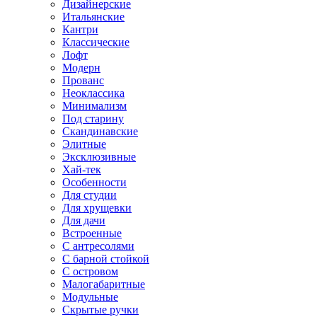
Дизайнерские
Итальянские
Кантри
Классические
Лофт
Модерн
Прованс
Неоклассика
Минимализм
Под старину
Скандинавские
Элитные
Эксклюзивные
Хай-тек
Особенности
Для студии
Для хрущевки
Для дачи
Встроенные
С антресолями
С барной стойкой
С островом
Малогабаритные
Модульные
Скрытые ручки