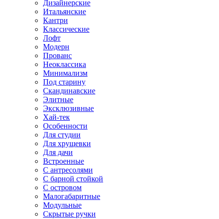
Дизайнерские
Итальянские
Кантри
Классические
Лофт
Модерн
Прованс
Неоклассика
Минимализм
Под старину
Скандинавские
Элитные
Эксклюзивные
Хай-тек
Особенности
Для студии
Для хрущевки
Для дачи
Встроенные
С антресолями
С барной стойкой
С островом
Малогабаритные
Модульные
Скрытые ручки