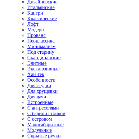
Дизайнерские
Итальянские
Кантри
Классические
Лофт
Модерн
Прованс
Неоклассика
Минимализм
Под старину
Скандинавские
Элитные
Эксклюзивные
Хай-тек
Особенности
Для студии
Для хрущевки
Для дачи
Встроенные
С антресолями
С барной стойкой
С островом
Малогабаритные
Модульные
Скрытые ручки