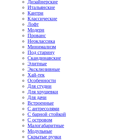
Дизайнерские
Итальянские
Кантри
Классические
Лофт
Модерн
Прованс
Неоклассика
Минимализм
Под старину
Скандинавские
Элитные
Эксклюзивные
Хай-тек
Особенности
Для студии
Для хрущевки
Для дачи
Встроенные
С антресолями
С барной стойкой
С островом
Малогабаритные
Модульные
Скрытые ручки