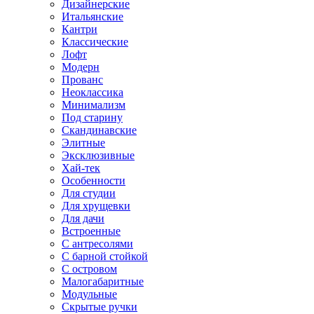
Дизайнерские
Итальянские
Кантри
Классические
Лофт
Модерн
Прованс
Неоклассика
Минимализм
Под старину
Скандинавские
Элитные
Эксклюзивные
Хай-тек
Особенности
Для студии
Для хрущевки
Для дачи
Встроенные
С антресолями
С барной стойкой
С островом
Малогабаритные
Модульные
Скрытые ручки