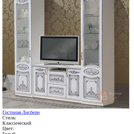
Гостиная Лисберн
Стиль:
Классический
Цвет:
Белый