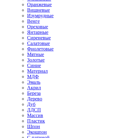
Оранжевые
Вишневые
Изумрудные
Венге
Ореховые
Янтарные
Сиреневые
Салатовые
Фиолетовые
Мятные
Золотые
Синие
Материал
МДФ
Эмаль
Акрил
Береза
Дерево
Дуб
ЛДСП
Массив
Пластик
Шпон
Экошпон
С патиной