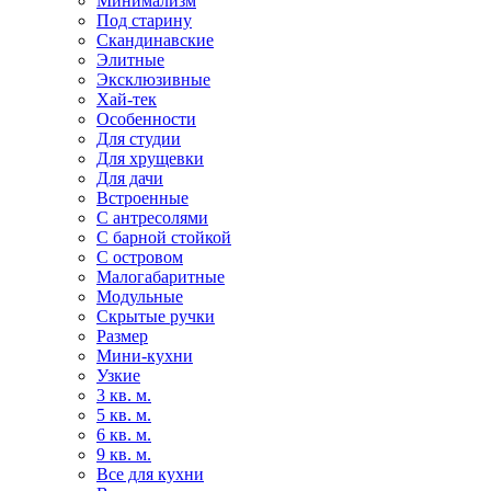
Минимализм
Под старину
Скандинавские
Элитные
Эксклюзивные
Хай-тек
Особенности
Для студии
Для хрущевки
Для дачи
Встроенные
С антресолями
С барной стойкой
С островом
Малогабаритные
Модульные
Скрытые ручки
Размер
Мини-кухни
Узкие
3 кв. м.
5 кв. м.
6 кв. м.
9 кв. м.
Все для кухни