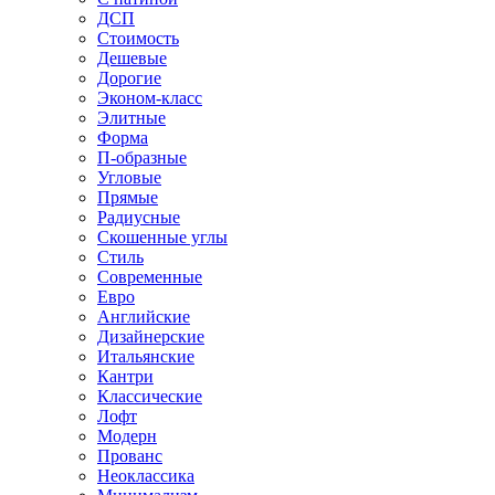
ДСП
Стоимость
Дешевые
Дорогие
Эконом-класс
Элитные
Форма
П-образные
Угловые
Прямые
Радиусные
Скошенные углы
Стиль
Современные
Евро
Английские
Дизайнерские
Итальянские
Кантри
Классические
Лофт
Модерн
Прованс
Неоклассика