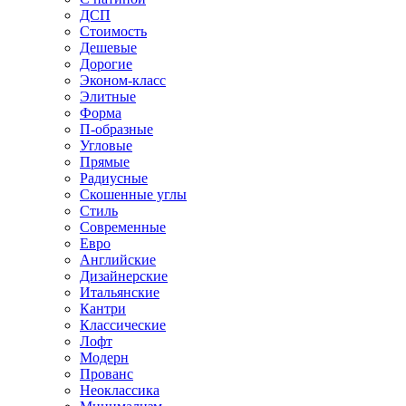
ДСП
Стоимость
Дешевые
Дорогие
Эконом-класс
Элитные
Форма
П-образные
Угловые
Прямые
Радиусные
Скошенные углы
Стиль
Современные
Евро
Английские
Дизайнерские
Итальянские
Кантри
Классические
Лофт
Модерн
Прованс
Неоклассика