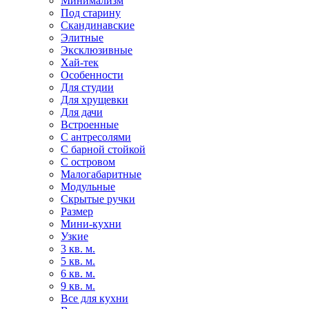
Минимализм
Под старину
Скандинавские
Элитные
Эксклюзивные
Хай-тек
Особенности
Для студии
Для хрущевки
Для дачи
Встроенные
С антресолями
С барной стойкой
С островом
Малогабаритные
Модульные
Скрытые ручки
Размер
Мини-кухни
Узкие
3 кв. м.
5 кв. м.
6 кв. м.
9 кв. м.
Все для кухни