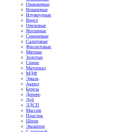
Оранжевые
Вишневые
Изумрудные
Венге
Ореховые
Янтарные
Сиреневые
Салатовые
Фиолетовые
Мятные
Золотые
Синие
Материал
МДФ
Эмаль
Акрил
Береза
Дерево
Дуб
ЛДСП
Массив
Пластик
Шпон
Экошпон
С патиной