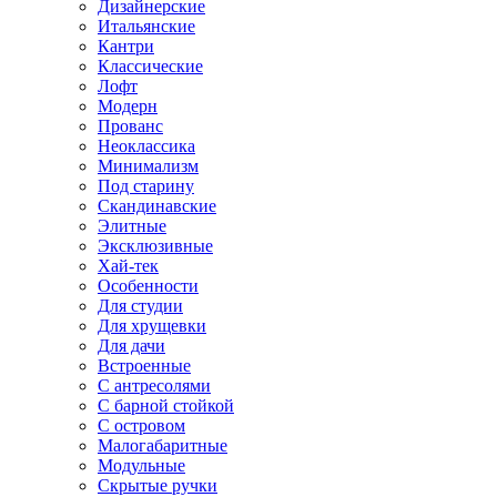
Дизайнерские
Итальянские
Кантри
Классические
Лофт
Модерн
Прованс
Неоклассика
Минимализм
Под старину
Скандинавские
Элитные
Эксклюзивные
Хай-тек
Особенности
Для студии
Для хрущевки
Для дачи
Встроенные
С антресолями
С барной стойкой
С островом
Малогабаритные
Модульные
Скрытые ручки