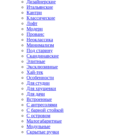
Дизайнерские
Итальянские
Кантри
Классические
Лофт
Модерн
Прованс
Неоклассика
Минимализм
Под старину
Скандинавские
Элитные
Эксклюзивные
Хай-тек
Особенности
Для студии
Для хрущевки
Для дачи
Встроенные
С антресолями
С барной стойкой
С островом
Малогабаритные
Модульные
Скрытые ручки