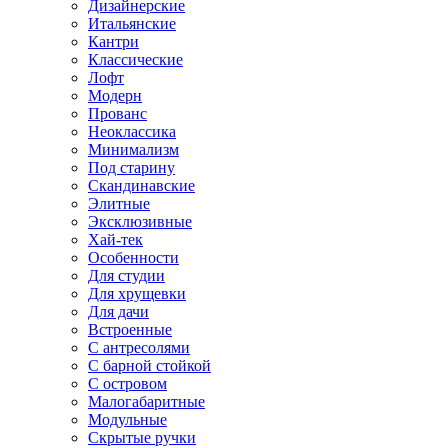
Дизайнерские
Итальянские
Кантри
Классические
Лофт
Модерн
Прованс
Неоклассика
Минимализм
Под старину
Скандинавские
Элитные
Эксклюзивные
Хай-тек
Особенности
Для студии
Для хрущевки
Для дачи
Встроенные
С антресолями
С барной стойкой
С островом
Малогабаритные
Модульные
Скрытые ручки