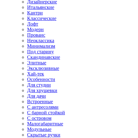
Дизайнерские
Итальянские
Кантри
Классические
Лофт
Модерн
Прованс
Неоклассика
Минимализм
Под старину
Скандинавские
Элитные
Эксклюзивные
Хай-тек
Особенности
Для студии
Для хрущевки
Для дачи
Встроенные
С антресолями
С барной стойкой
С островом
Малогабаритные
Модульные
Скрытые ручки