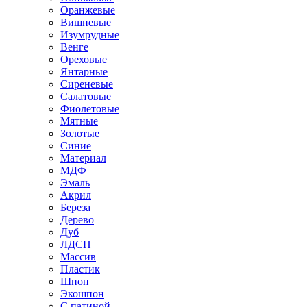
Оранжевые
Вишневые
Изумрудные
Венге
Ореховые
Янтарные
Сиреневые
Салатовые
Фиолетовые
Мятные
Золотые
Синие
Материал
МДФ
Эмаль
Акрил
Береза
Дерево
Дуб
ЛДСП
Массив
Пластик
Шпон
Экошпон
С патиной