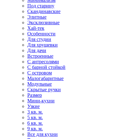
Минимализм
Под старину
Скандинавские
Элитные
Эксклюзивные
Хай-тек
Особенности
Для студии
Для хрущевки
Для дачи
Встроенные
С антресолями
С барной стойкой
С островом
Малогабаритные
Модульные
Скрытые ручки
Размер
Мини-кухни
Узкие
3 кв. м.
5 кв. м.
6 кв. м.
9 кв. м.
Все для кухни