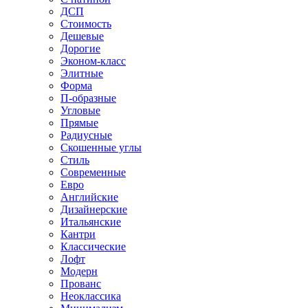
ДСП
Стоимость
Дешевые
Дорогие
Эконом-класс
Элитные
Форма
П-образные
Угловые
Прямые
Радиусные
Скошенные углы
Стиль
Современные
Евро
Английские
Дизайнерские
Итальянские
Кантри
Классические
Лофт
Модерн
Прованс
Неоклассика