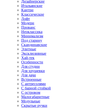
Дизайнерские
Итальянские
Кантри
Классические
Лофт
Модерн
Прованс
Неоклассика
Минимализм
Под старину
Скандинавские
Элитные
Эксклюзивные
Хай-тек
Особенности
Для студии
Для хрущевки
Для дачи
Встроенные
С антресолями
С барной стойкой
С островом
Малогабаритные
Модульные
Скрытые ручки