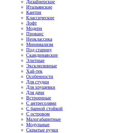
Дизайнерские
Итальянские
Кантри
Классические
Лофт
Модерн
Прованс
Неоклассика
Минимализм
Под старину
Скандинавские
Элитные
Эксклюзивные
Хай-тек
Особенности
Для студии
Для хрущевки
Для дачи
Встроенные
С антресолями
С барной стойкой
С островом
Малогабаритные
Модульные
Скрытые ручки