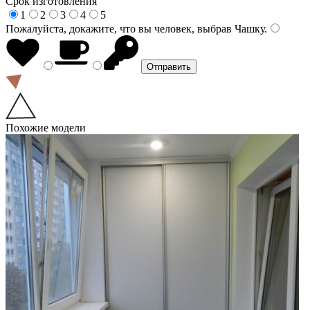
Срок изготовления
1
2
3
4
5
Пожалуйста, докажите, что вы человек, выбрав
Чашку
.
Похожие модели