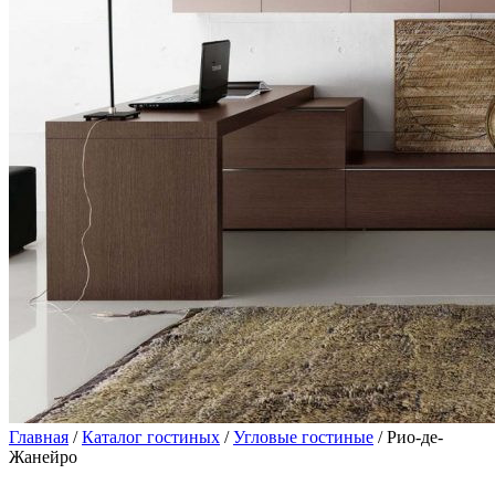
Главная
/
Каталог гостиных
/
Угловые гостиные
/ Рио-де-
Жанейро