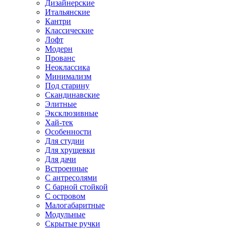
Дизайнерские
Итальянские
Кантри
Классические
Лофт
Модерн
Прованс
Неоклассика
Минимализм
Под старину
Скандинавские
Элитные
Эксклюзивные
Хай-тек
Особенности
Для студии
Для хрущевки
Для дачи
Встроенные
С антресолями
С барной стойкой
С островом
Малогабаритные
Модульные
Скрытые ручки