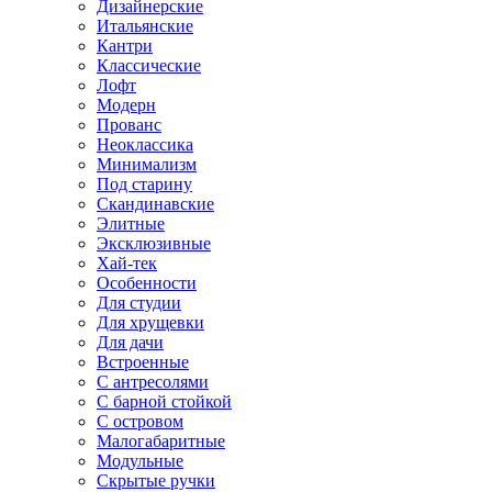
Дизайнерские
Итальянские
Кантри
Классические
Лофт
Модерн
Прованс
Неоклассика
Минимализм
Под старину
Скандинавские
Элитные
Эксклюзивные
Хай-тек
Особенности
Для студии
Для хрущевки
Для дачи
Встроенные
С антресолями
С барной стойкой
С островом
Малогабаритные
Модульные
Скрытые ручки