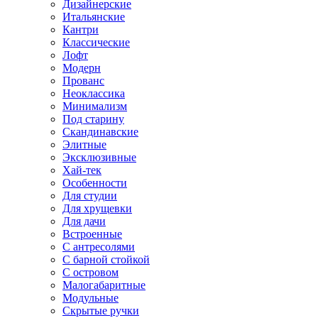
Дизайнерские
Итальянские
Кантри
Классические
Лофт
Модерн
Прованс
Неоклассика
Минимализм
Под старину
Скандинавские
Элитные
Эксклюзивные
Хай-тек
Особенности
Для студии
Для хрущевки
Для дачи
Встроенные
С антресолями
С барной стойкой
С островом
Малогабаритные
Модульные
Скрытые ручки