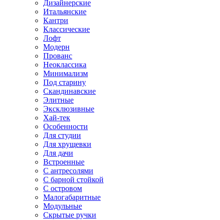
Дизайнерские
Итальянские
Кантри
Классические
Лофт
Модерн
Прованс
Неоклассика
Минимализм
Под старину
Скандинавские
Элитные
Эксклюзивные
Хай-тек
Особенности
Для студии
Для хрущевки
Для дачи
Встроенные
С антресолями
С барной стойкой
С островом
Малогабаритные
Модульные
Скрытые ручки