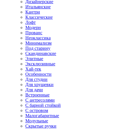
Дизайнерские
Итальянские
Кантри
Классические
Лофт
Модерн
Прованс
Неоклассика
Минимализм
Под старину
Скандинавские
Элитные
Эксклюзивные
Хай-тек
Особенности
Для студии
Для хрущевки
Для дачи
Встроенные
С антресолями
С барной стойкой
С островом
Малогабаритные
Модульные
Скрытые ручки