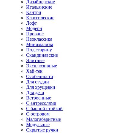
Дизайнерские
Итальянские
Кантри
Классические
Лофт
Модерн
Прованс
Неоклассика
Минимализм
Под старину
Скандинавские
Элитные
Эксклюзивные
Хай-тек
Особенности
Для студии
Для хрущевки
Для дачи
Встроенные
С антресолями
С барной стойкой
С островом
Малогабаритные
Модульные
Скрытые ручки