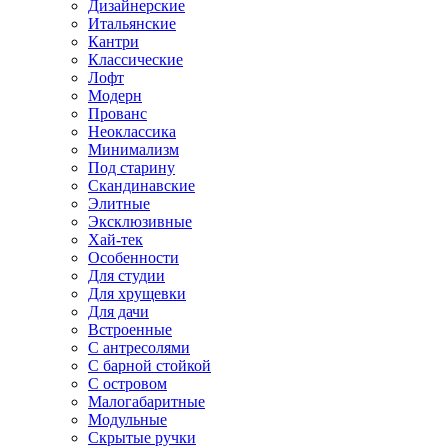
Дизайнерские
Итальянские
Кантри
Классические
Лофт
Модерн
Прованс
Неоклассика
Минимализм
Под старину
Скандинавские
Элитные
Эксклюзивные
Хай-тек
Особенности
Для студии
Для хрущевки
Для дачи
Встроенные
С антресолями
С барной стойкой
С островом
Малогабаритные
Модульные
Скрытые ручки