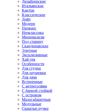
Дизайнерские
Итальянские
Кантри
Классические
Лофт
Модерн
Прованс
Неоклассика
Минимализм
Под старину
Скандинавские
Элитные
Эксклюзивные
Хай-тек
Особенности
Для студии
Для хрущевки
Для дачи
Встроенные
С антресолями
С барной стойкой
С островом
Малогабаритные
Модульные
Скрытые ручки