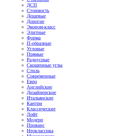
ДСП
Стоимость
Дешевые
Дорогие
Эконом-класс
Элитные
Форма
П-образные
Угловые
Прямые
Радиусные
Скошенные углы
Стиль
Современные
Евро
Английские
Дизайнерские
Итальянские
Кантри
Классические
Лофт
Модерн
Прованс
Неоклассика