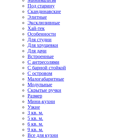
Минимализм
Под старину
Скандинавские
Элитные
Эксклюзивные
Хай-тек
Особенности
Для студии
Для хрущевки
Для дачи
Встроенные
С антресолями
С барной стойкой
С островом
Малогабаритные
Модульные
Скрытые ручки
Размер
Мини-кухни
Узкие
3 кв. м.
5 кв. м.
6 кв. м.
9 кв. м.
Все для кухни