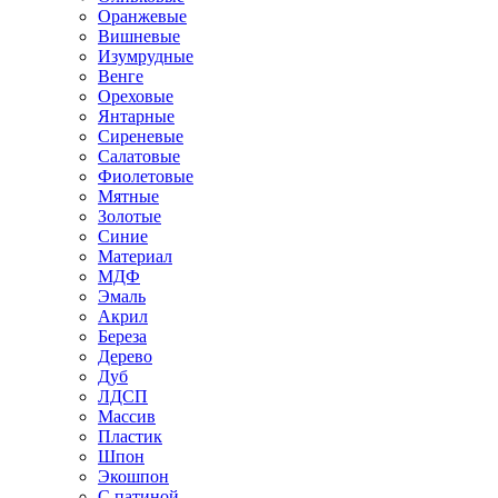
Оранжевые
Вишневые
Изумрудные
Венге
Ореховые
Янтарные
Сиреневые
Салатовые
Фиолетовые
Мятные
Золотые
Синие
Материал
МДФ
Эмаль
Акрил
Береза
Дерево
Дуб
ЛДСП
Массив
Пластик
Шпон
Экошпон
С патиной