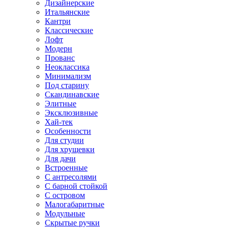
Дизайнерские
Итальянские
Кантри
Классические
Лофт
Модерн
Прованс
Неоклассика
Минимализм
Под старину
Скандинавские
Элитные
Эксклюзивные
Хай-тек
Особенности
Для студии
Для хрущевки
Для дачи
Встроенные
С антресолями
С барной стойкой
С островом
Малогабаритные
Модульные
Скрытые ручки