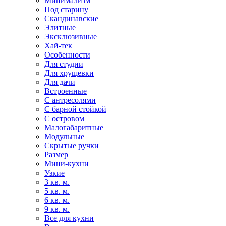
Минимализм
Под старину
Скандинавские
Элитные
Эксклюзивные
Хай-тек
Особенности
Для студии
Для хрущевки
Для дачи
Встроенные
С антресолями
С барной стойкой
С островом
Малогабаритные
Модульные
Скрытые ручки
Размер
Мини-кухни
Узкие
3 кв. м.
5 кв. м.
6 кв. м.
9 кв. м.
Все для кухни