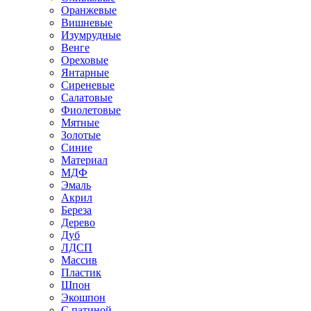
Оранжевые
Вишневые
Изумрудные
Венге
Ореховые
Янтарные
Сиреневые
Салатовые
Фиолетовые
Мятные
Золотые
Синие
Материал
МДФ
Эмаль
Акрил
Береза
Дерево
Дуб
ЛДСП
Массив
Пластик
Шпон
Экошпон
С патиной