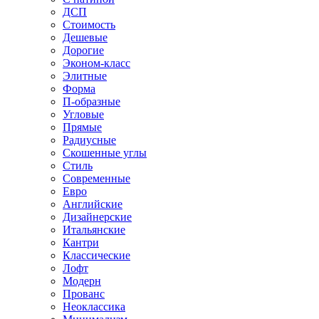
ДСП
Стоимость
Дешевые
Дорогие
Эконом-класс
Элитные
Форма
П-образные
Угловые
Прямые
Радиусные
Скошенные углы
Стиль
Современные
Евро
Английские
Дизайнерские
Итальянские
Кантри
Классические
Лофт
Модерн
Прованс
Неоклассика