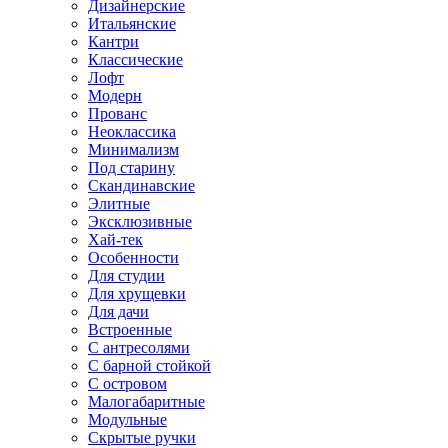
Дизайнерские
Итальянские
Кантри
Классические
Лофт
Модерн
Прованс
Неоклассика
Минимализм
Под старину
Скандинавские
Элитные
Эксклюзивные
Хай-тек
Особенности
Для студии
Для хрущевки
Для дачи
Встроенные
С антресолями
С барной стойкой
С островом
Малогабаритные
Модульные
Скрытые ручки