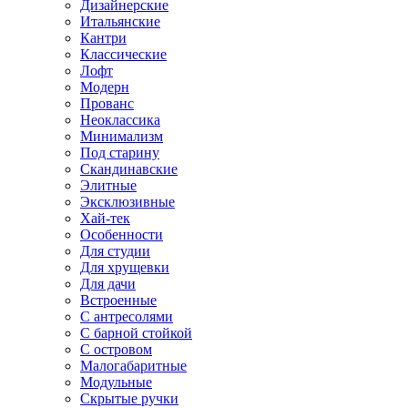
Дизайнерские
Итальянские
Кантри
Классические
Лофт
Модерн
Прованс
Неоклассика
Минимализм
Под старину
Скандинавские
Элитные
Эксклюзивные
Хай-тек
Особенности
Для студии
Для хрущевки
Для дачи
Встроенные
С антресолями
С барной стойкой
С островом
Малогабаритные
Модульные
Скрытые ручки