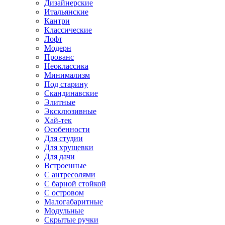
Дизайнерские
Итальянские
Кантри
Классические
Лофт
Модерн
Прованс
Неоклассика
Минимализм
Под старину
Скандинавские
Элитные
Эксклюзивные
Хай-тек
Особенности
Для студии
Для хрущевки
Для дачи
Встроенные
С антресолями
С барной стойкой
С островом
Малогабаритные
Модульные
Скрытые ручки