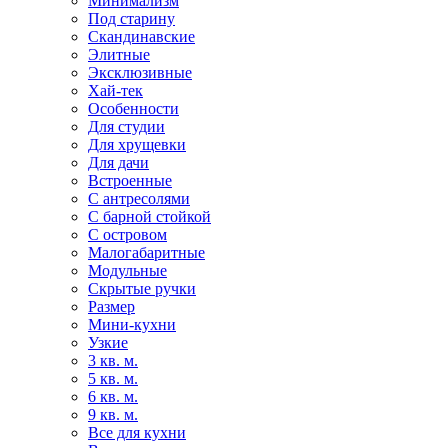
Минимализм
Под старину
Скандинавские
Элитные
Эксклюзивные
Хай-тек
Особенности
Для студии
Для хрущевки
Для дачи
Встроенные
С антресолями
С барной стойкой
С островом
Малогабаритные
Модульные
Скрытые ручки
Размер
Мини-кухни
Узкие
3 кв. м.
5 кв. м.
6 кв. м.
9 кв. м.
Все для кухни