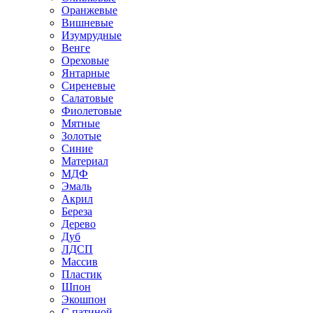
Оранжевые
Вишневые
Изумрудные
Венге
Ореховые
Янтарные
Сиреневые
Салатовые
Фиолетовые
Мятные
Золотые
Синие
Материал
МДФ
Эмаль
Акрил
Береза
Дерево
Дуб
ЛДСП
Массив
Пластик
Шпон
Экошпон
С патиной