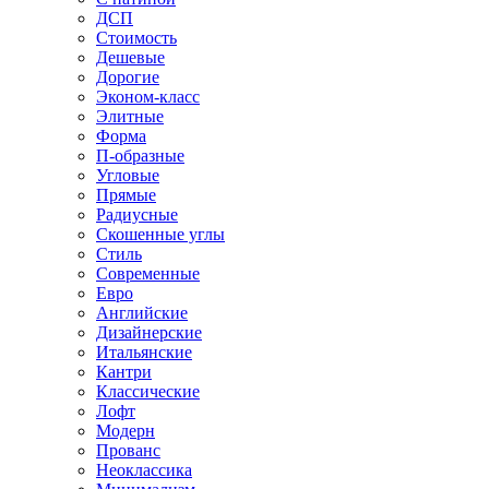
ДСП
Стоимость
Дешевые
Дорогие
Эконом-класс
Элитные
Форма
П-образные
Угловые
Прямые
Радиусные
Скошенные углы
Стиль
Современные
Евро
Английские
Дизайнерские
Итальянские
Кантри
Классические
Лофт
Модерн
Прованс
Неоклассика