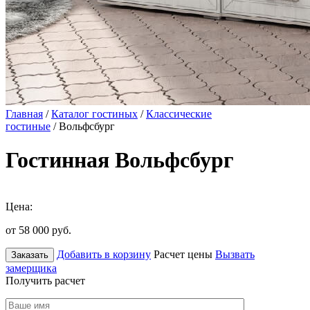
Главная
/
Каталог гостиных
/
Классические
гостиные
/ Вольфсбург
Гостинная Вольфсбург
Цена:
от 58 000
руб.
Добавить в корзину
Расчет цены
Вызвать
Заказать
замерщика
Получить расчет