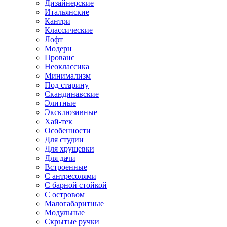
Дизайнерские
Итальянские
Кантри
Классические
Лофт
Модерн
Прованс
Неоклассика
Минимализм
Под старину
Скандинавские
Элитные
Эксклюзивные
Хай-тек
Особенности
Для студии
Для хрущевки
Для дачи
Встроенные
С антресолями
С барной стойкой
С островом
Малогабаритные
Модульные
Скрытые ручки