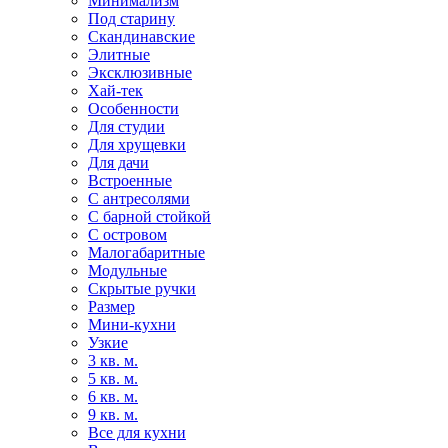
Минимализм
Под старину
Скандинавские
Элитные
Эксклюзивные
Хай-тек
Особенности
Для студии
Для хрущевки
Для дачи
Встроенные
С антресолями
С барной стойкой
С островом
Малогабаритные
Модульные
Скрытые ручки
Размер
Мини-кухни
Узкие
3 кв. м.
5 кв. м.
6 кв. м.
9 кв. м.
Все для кухни