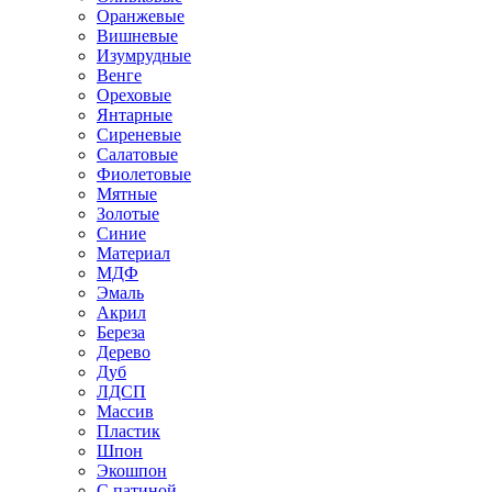
Оранжевые
Вишневые
Изумрудные
Венге
Ореховые
Янтарные
Сиреневые
Салатовые
Фиолетовые
Мятные
Золотые
Синие
Материал
МДФ
Эмаль
Акрил
Береза
Дерево
Дуб
ЛДСП
Массив
Пластик
Шпон
Экошпон
С патиной