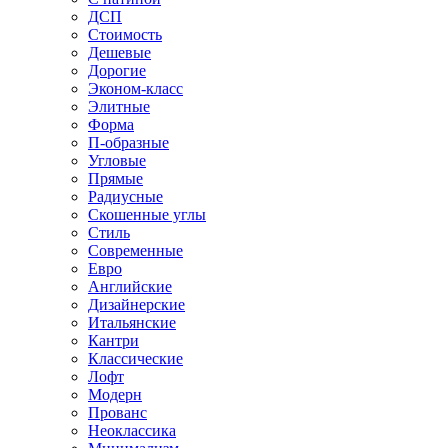
ДСП
Стоимость
Дешевые
Дорогие
Эконом-класс
Элитные
Форма
П-образные
Угловые
Прямые
Радиусные
Скошенные углы
Стиль
Современные
Евро
Английские
Дизайнерские
Итальянские
Кантри
Классические
Лофт
Модерн
Прованс
Неоклассика