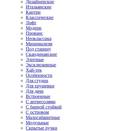
Дизайнерские
Итальянские
Кантри
Классические
Лофт
Модерн
Прованс
Неоклассика
Минимализм
Под старину
Скандинавские
Элитные
Эксклюзивные
Хай-тек
Особенности
Для студии
Для хрущевки
Для дачи
Встроенные
С антресолями
С барной стойкой
С островом
Малогабаритные
Модульные
Скрытые ручки