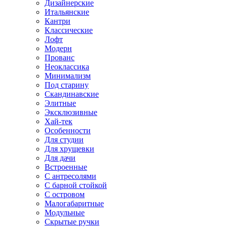
Дизайнерские
Итальянские
Кантри
Классические
Лофт
Модерн
Прованс
Неоклассика
Минимализм
Под старину
Скандинавские
Элитные
Эксклюзивные
Хай-тек
Особенности
Для студии
Для хрущевки
Для дачи
Встроенные
С антресолями
С барной стойкой
С островом
Малогабаритные
Модульные
Скрытые ручки