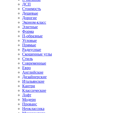
ДСП
Стоимость
Дешевые
Дорогие
Эконом-класс
Элитные
Форма
П-образные
Угловые
Прямые
Радиусные
Скошенные углы
Стиль
Современные
Евро
Английские
Дизайнерские
Итальянские
Кантри
Классические
Лофт
Модерн
Прованс
Неоклассика