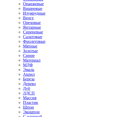
Оранжевые
Вишневые
Изумрудные
Венге
Ореховые
Янтарные
Сиреневые
Салатовые
Фиолетовые
Мятные
Золотые
Синие
Материал
МДФ
Эмаль
Акрил
Береза
Дерево
Дуб
ЛДСП
Массив
Пластик
Шпон
Экошпон
С патиной