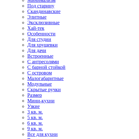
Минимализм
Под старину
Скандинавские
Элитные
Эксклюзивные
Хай-тек
Особенности
Для студии
Для хрущевки
Для дачи
Встроенные
С антресолями
С барной стойкой
С островом
Малогабаритные
Модульные
Скрытые ручки
Размер
Мини-кухни
Узкие
3 кв. м.
5 кв. м.
6 кв. м.
9 кв. м.
Все для кухни