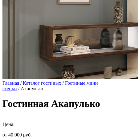
Главная
/
Каталог гостиных
/
Гостиные мини
стенки
/ Акапулько
Гостинная Акапулько
Цена:
от 40 000
руб.