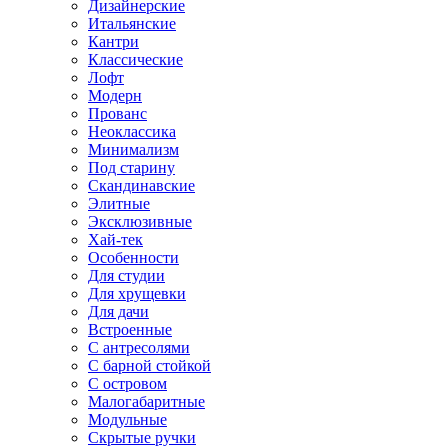
Дизайнерские
Итальянские
Кантри
Классические
Лофт
Модерн
Прованс
Неоклассика
Минимализм
Под старину
Скандинавские
Элитные
Эксклюзивные
Хай-тек
Особенности
Для студии
Для хрущевки
Для дачи
Встроенные
С антресолями
С барной стойкой
С островом
Малогабаритные
Модульные
Скрытые ручки