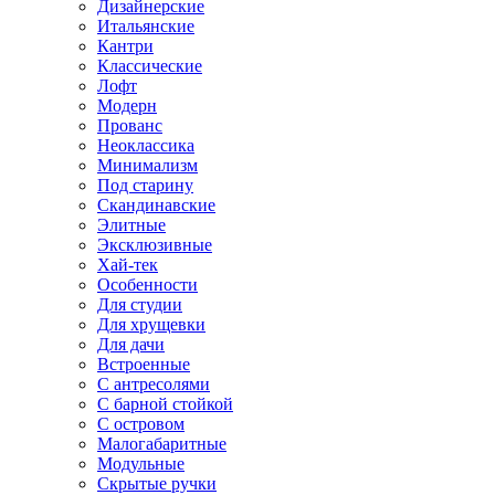
Дизайнерские
Итальянские
Кантри
Классические
Лофт
Модерн
Прованс
Неоклассика
Минимализм
Под старину
Скандинавские
Элитные
Эксклюзивные
Хай-тек
Особенности
Для студии
Для хрущевки
Для дачи
Встроенные
С антресолями
С барной стойкой
С островом
Малогабаритные
Модульные
Скрытые ручки