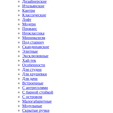
Дизайнерские
Итальянские
Кантри
Классические
Лофт
Модерн
Прованс
Неоклассика
Минимализм
Под старину
Скандинавские
Элитные
Эксклюзивные
Хай-тек
Особенности
Для студии
Для хрущевки
Для дачи
Встроенные
С антресолями
С барной стойкой
С островом
Малогабаритные
Модульные
Скрытые ручки